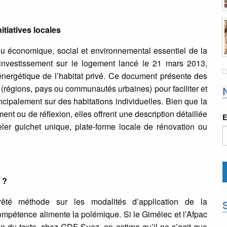
itiatives locales
eu économique, social et environnemental essentiel de la
’investissement sur le logement lancé le 21 mars 2013,
nergétique de l’habitat privé. Ce document présente des
 (régions, pays ou communautés urbaines) pour faciliter et
ncipalement sur des habitations individuelles. Bien que la
ent ou de réflexion, elles offrent une description détaillée
E
ler guichet unique, plate-forme locale de rénovation ou
 ?
rêté méthode sur les modalités d’application de la
mpétence alimente la polémique. Si le Gimélec et l’Afpac
n du texte, chez GDF Suez, on estime qu’il ne s’agit que