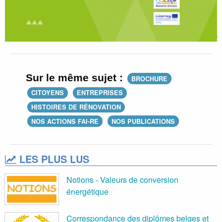
Sur le même sujet :
BROCHURE
CITOYENS
ENTREPRISES
HISTOIRES DE RÉNOVATION
NOS ACTIONS FAI-RE
NOS PUBLICATIONS
LES PLUS LUS
Notions - Valeurs de conversion
énergétique
Correspondance des diplômes belges et